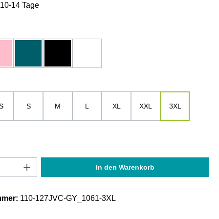
: 10-14 Tage
hlen
u
hell-rosa
ocean depth
schwarz
weiß
ählen
S
S
M
L
XL
XXL
3XL
Anzahl: Gib den gewünschten Wert ein oder
In den Warenkorb
mmer:
110-127JVC-GY_1061-3XL