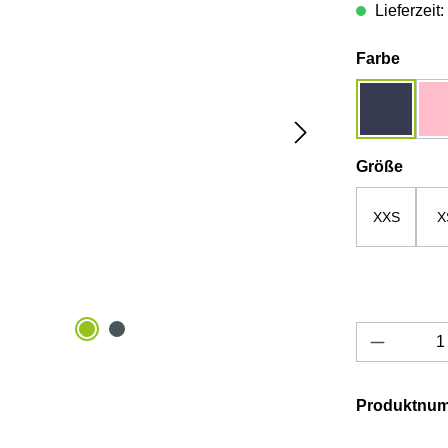
Lieferzeit
auswä
Farbe
dunkelbla
ausw
Größe
XXS
X
Produkt 
Produktnu