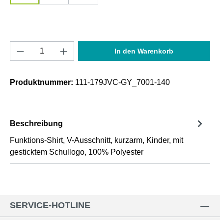
Produkt Anzahl: Gib den gewünschten Wert e
In den Warenkorb
Produktnummer:
111-179JVC-GY_7001-140
Beschreibung
Funktions-Shirt, V-Ausschnitt, kurzarm, Kinder, mit
gesticktem Schullogo, 100% Polyester
SERVICE-HOTLINE