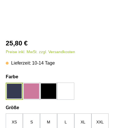
25,80 €
Preise inkl. MwSt. zzgl. Versandkosten
Lieferzeit: 10-14 Tage
auswählen
Farbe
dunkelblau
rosa
schwarz
weiß
auswählen
Größe
XS
S
M
L
XL
XXL