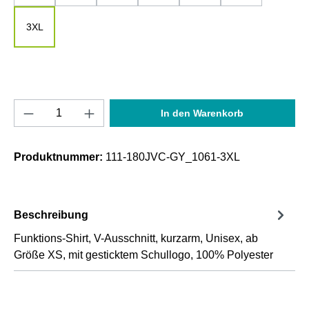
3XL
Produkt Anzahl: Gib den gewünschten Wert e
In den Warenkorb
Produktnummer:
111-180JVC-GY_1061-3XL
Beschreibung
Funktions-Shirt, V-Ausschnitt, kurzarm, Unisex, ab
Größe XS, mit gesticktem Schullogo, 100% Polyester