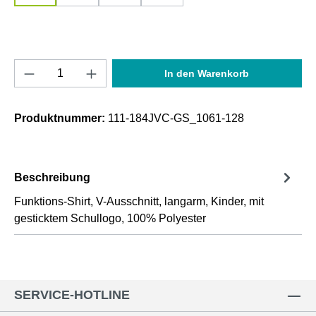
Produkt Anzahl: Gib den gewünschten Wert e
In den Warenkorb
Produktnummer:
111-184JVC-GS_1061-128
Beschreibung
Funktions-Shirt, V-Ausschnitt, langarm, Kinder, mit
gesticktem Schullogo, 100% Polyester
SERVICE-HOTLINE