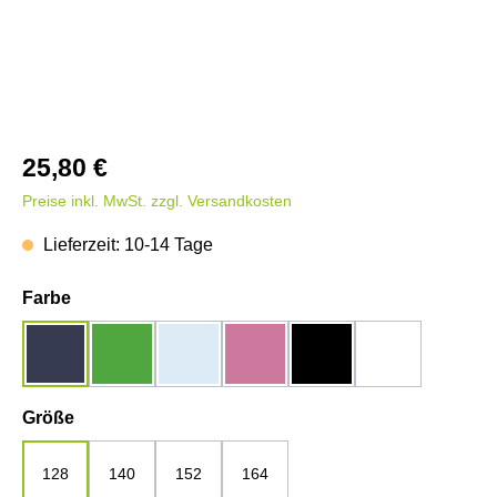
25,80 €
Preise inkl. MwSt. zzgl. Versandkosten
Lieferzeit: 10-14 Tage
auswählen
Farbe
dunkelblau
grün
hellblau
rosa
schwarz
weiß
auswählen
Größe
128
140
152
164