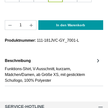
Produkt Anzahl: Gib den gewünschten Wert e
In den Warenkorb
Produktnummer:
111-181JVC-GY_7001-L
Beschreibung
Funktions-Shirt, V-Ausschnitt, kurzarm,
Mädchen/Damen, ab Größe XS, mit gesticktem
Schullogo, 100% Polyester
SERVICE-HOTLINE