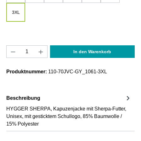
3XL
Produkt Anzahl: Gib den gewünschten Wert e
In den Warenkorb
Produktnummer:
110-70JVC-GY_1061-3XL
Beschreibung
HYGGER SHERPA, Kapuzenjacke mit Sherpa-Futter,
Unisex, mit gesticktem Schullogo, 85% Baumwolle /
15% Polyester