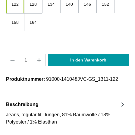
122
128
134
140
146
152
158
164
Produkt Anzahl: Gib den gewünschten Wert e
In den Warenkorb
Produktnummer:
91000-141048JVC-GS_1311-122
Beschreibung
Jeans, regular fit, Jungen, 81% Baumwolle / 18%
Polyester / 1% Elasthan