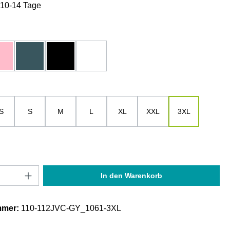
: 10-14 Tage
hlen
u
hell-rosa
petrol
schwarz
weiß
ählen
S
S
M
L
XL
XXL
3XL
Anzahl: Gib den gewünschten Wert ein oder
In den Warenkorb
mmer:
110-112JVC-GY_1061-3XL