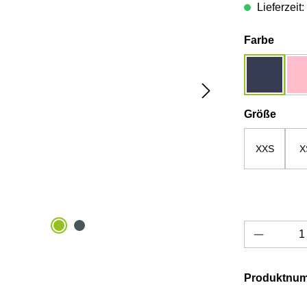
Lieferzeit
auswä
Farbe
dunkelbla
ausw
Größe
XXS
X
Produkt 
Produktnu