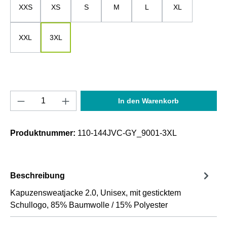
XXS
XS
S
M
L
XL
XXL
3XL
Produkt Anzahl: Gib den gewünschten Wert e
In den Warenkorb
Produktnummer:
110-144JVC-GY_9001-3XL
Beschreibung
Kapuzensweatjacke 2.0, Unisex, mit gesticktem
Schullogo, 85% Baumwolle / 15% Polyester