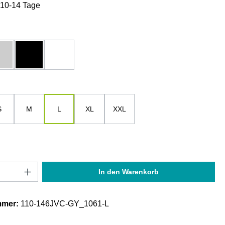
: 10-14 Tage
hlen
u
grau-melange
schwarz
weiß
ählen
S
M
L
XL
XXL
Anzahl: Gib den gewünschten Wert ein oder
In den Warenkorb
mmer:
110-146JVC-GY_1061-L