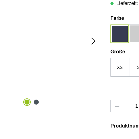
Lieferzeit
auswä
Farbe
dunkelbla
ausw
Größe
XS
Produkt 
Produktnu